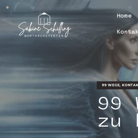
Home
Konta
Home
A
99 WEGE, KONTA
99 
zu 