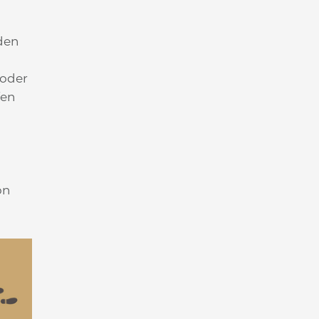
oden
 oder
fen
on