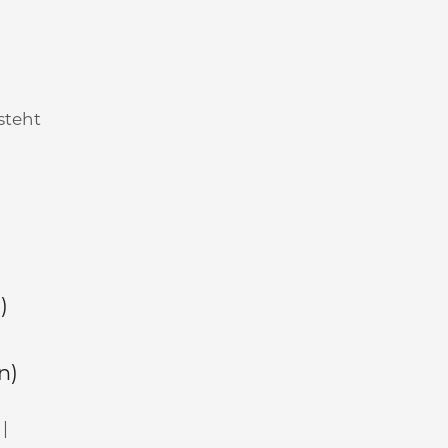
r
steht
)
n)
 |