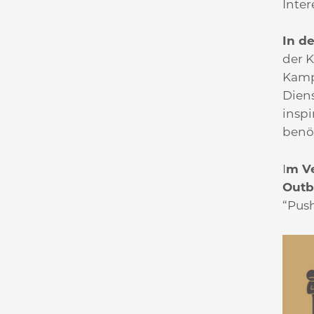
Inter
In d
der 
Kamp
Diens
inspi
benö
I
m Ve
Outb
“Push