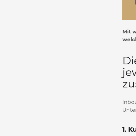
Mit 
welc
Di
je
zu
Inbo
Unte
1. K