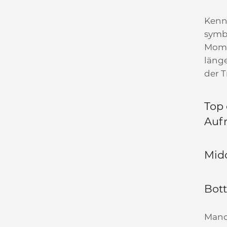
Kenns
symbo
Mome
läng
der T
Top 
Auf
Midd
Bott
Manc