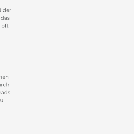
d der
 das
 oft
nnen
urch
eads
zu