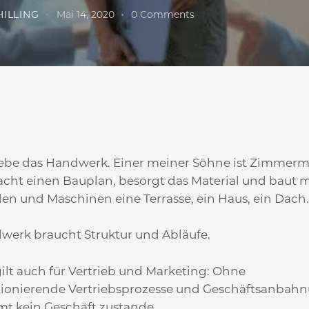
HILLING
Mai 14, 2020
0
Comments
liebe das Handwerk. Einer meiner Söhne ist Zimmer
acht einen Bauplan, besorgt das Material und baut m
en und Maschinen eine Terrasse, ein Haus, ein Dach
werk braucht Struktur und Abläufe.
ilt auch für Vertrieb und Marketing: Ohne
tionierende Vertriebsprozesse und Geschäftsanbah
t kein Geschäft zustande.