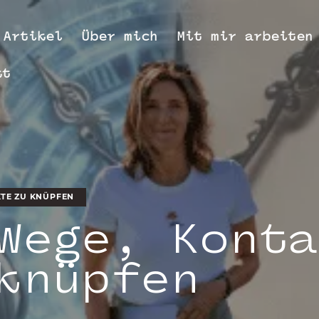
Artikel
Über mich
Mit mir arbeiten
kt
rtikel
Über mich
Mit mir arbeiten
KTE ZU KNÜPFEN
Wege, Konta
knüpfen