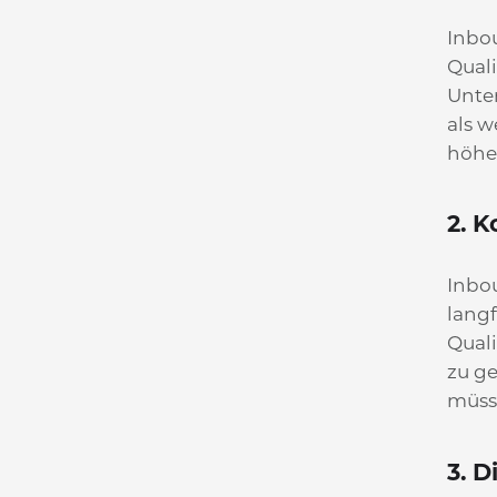
Inbo
Quali
Unte
als 
höhe
2. K
Inbo
langf
Qual
zu ge
müss
3. D