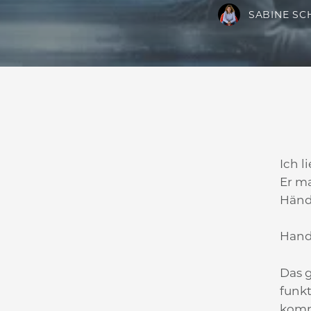
SABINE SC
Ich 
Er m
Händ
Hand
Das g
funk
komm