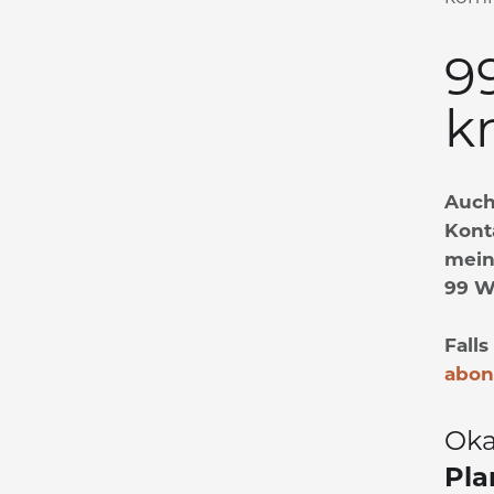
9
k
Auch
Kont
mein
99 W
Falls
abon
Oka
Pla