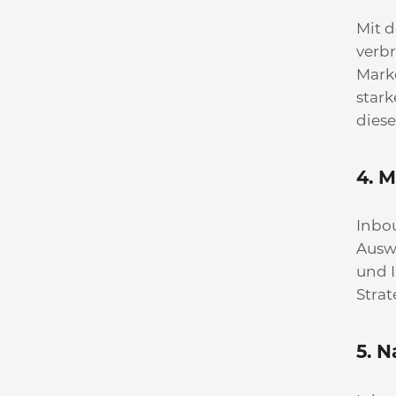
Mit 
verb
Mark
star
dies
4. 
Inbou
Ausw
und I
Strat
5. N