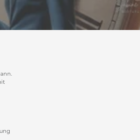
mann.
it
.
nung