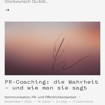
Glückwunsch: Du bist…
PR-Coaching: die Wahrheit
– und wie man sie sagt
Kommunikation
,
PR- und Öffentlichkeitsarbeit
November 1, 2024
1K
Views
0
Likes
0
Comments