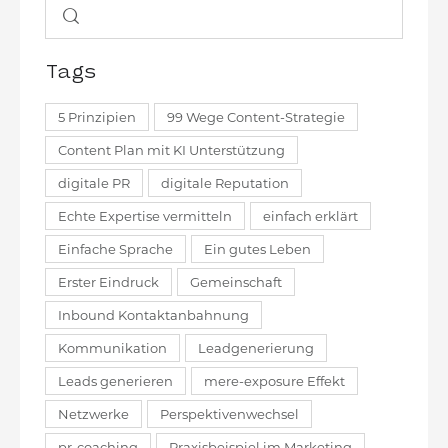
Tags
5 Prinzipien
99 Wege Content-Strategie
Content Plan mit KI Unterstützung
digitale PR
digitale Reputation
Echte Expertise vermitteln
einfach erklärt
Einfache Sprache
Ein gutes Leben
Erster Eindruck
Gemeinschaft
Inbound Kontaktanbahnung
Kommunikation
Leadgenerierung
Leads generieren
mere-exposure Effekt
Netzwerke
Perspektivenwechsel
pr-coaching
Praxisbeispiel im Marketing